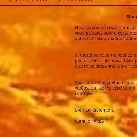
Cher
Nous avons réservés cet espa
vous puissiez suivre certaines
à des concours, manifestation
Si toutefois vous ne vouliez 
postés, merci de nous faire p
que nous puissions retirer c
Vous pouvez également nous 
vidéos, qui après vérificatio
rubrique.
Bien Cordialement.
Camille PARES