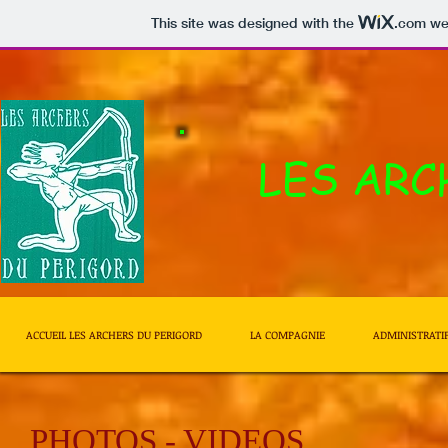
This site was designed with the
.com
web
​LES AR
ACCUEIL LES ARCHERS DU PERIGORD
LA COMPAGNIE
ADMINISTRATI
PHOTOS - VIDEOS